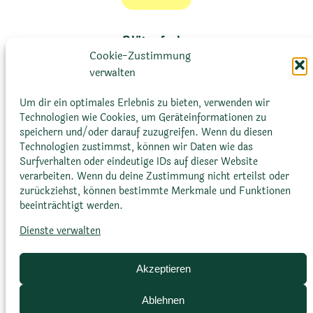
Blütenfarbe
Cookie-Zustimmung
verwalten
Weiß bis cremefarbenen, mit
violetten Spitzen
Um dir ein optimales Erlebnis zu bieten, verwenden wir
Technologien wie Cookies, um Geräteinformationen zu
speichern und/oder darauf zuzugreifen. Wenn du diesen
Technologien zustimmst, können wir Daten wie das
Surfverhalten oder eindeutige IDs auf dieser Website
verarbeiten. Wenn du deine Zustimmung nicht erteilst oder
zurückziehst, können bestimmte Merkmale und Funktionen
beeinträchtigt werden.
Dienste verwalten
Blütenform
Akzeptieren
Glockenförmig oder
Ablehnen
kugelförmig, 3 bis 5 cm lang,