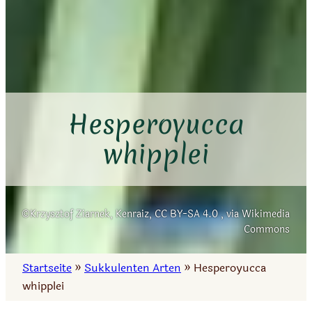
Hesperoyucca
whipplei
Krzysztof Ziarnek, Kenraiz, CC BY-SA 4.0
, via Wikimedia
Commons
Startseite
»
Sukkulenten Arten
»
Hesperoyucca
whipplei