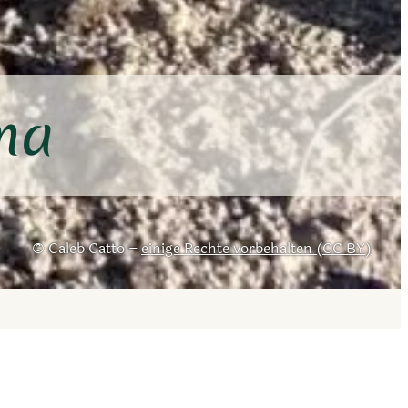
ma
Caleb Catto –
einige Rechte vorbehalten (CC BY)