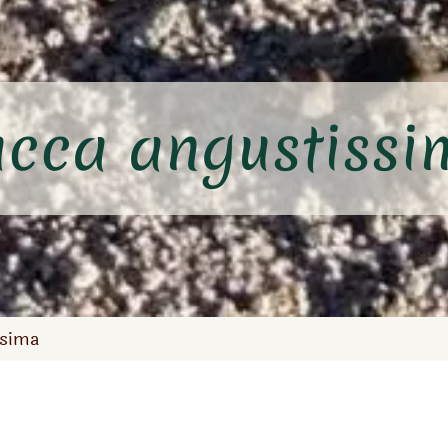
ucca angustissi
ssima