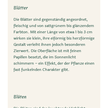
Blätter
Die Blätter sind gegenständig angeordnet,
fleischig und von sattgrünem bis glänzendem
Farbton. Mit einer Länge von etwa 1 bis 3 cm
wirken sie klein, ihre eiförmig bis herzförmige
Trivialnamen
Gestalt verleiht ihnen jedoch besonderen
Zierwert. Die Oberfläche ist mit feinen
Eiskraut, Herzblättrige
Papillen besetzt, die im Sonnenlicht
Aptenia, Herzblättrige
schimmern – ein Effekt, der der Pflanze einen
Mittagsblume, Baby Sun
fast funkelnden Charakter gibt.
Rose, Dew Plant, Rock
Rose
Blüten