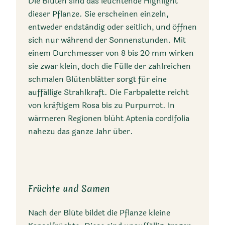
Die Blüten sind das leuchtende Highlight
dieser Pflanze. Sie erscheinen einzeln,
entweder endständig oder seitlich, und öffnen
sich nur während der Sonnenstunden. Mit
Synonyme
einem Durchmesser von 8 bis 20 mm wirken
sie zwar klein, doch die Fülle der zahlreichen
Mesembryanthemum
schmalen Blütenblätter sorgt für eine
cordifolium, Aptenia
auffällige Strahlkraft. Die Farbpalette reicht
cordifolia (L.f.)
von kräftigem Rosa bis zu Purpurrot. In
Schwantes, Litocarpus
wärmeren Regionen blüht Aptenia cordifolia
cordifolius (L.f.) L. Bolus
nahezu das ganze Jahr über.
Früchte und Samen
Nach der Blüte bildet die Pflanze kleine