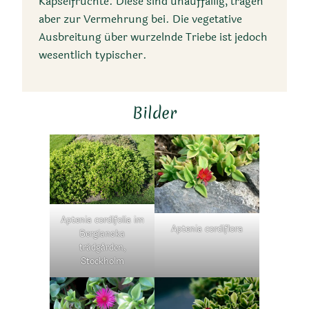
Lebensraum
Kapselfrüchte. Diese sind unauffällig, tragen
aber zur Vermehrung bei. Die vegetative
Ausbreitung über wurzelnde Triebe ist jedoch
Östliche Küstenwüsten
wesentlich typischer.
Südafrikas, kultiviert in
wärmeren, küstennahen
Gebieten
Bilder
Aptenia cordifolia im
Aptenia cordiflora
Klimazone
Bergianska
trädgården,
Stockholm
Tropische und
subtropische Klimazonen