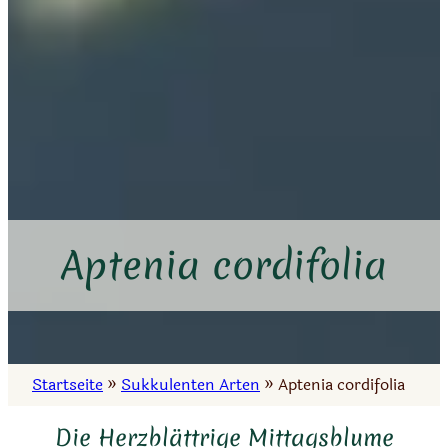
Aptenia cordifolia
Startseite
»
Sukkulenten Arten
»
Aptenia cordifolia
Die Herzblättrige Mittagsblume