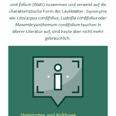
und
folium
(Blatt) zusammen und verweist auf die
Östliche Küstenregion der
charakteristische Form der Laubblätter. Synonyme
Kap-Provinz und Kruger-
wie
Litocarpus cordifolius
,
Ludolfia cordifolius
oder
Nationalpark, Transvaal
Mesembryanthemum cordifolium
tauchen in
älterer Literatur auf, sind heute aber nicht mehr
gebräuchlich.
Wuchsform
Reich verzweigt,
kriechend, niederliegend
Unterarten und Kultivare