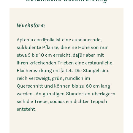
Wuchsform
Kurzbeschreibung
Aptenia cordifolia ist eine ausdauernde,
sukkulente Pflanze, die eine Höhe von nur
Aptenia cordifolia ist eine
etwa 5 bis 10 cm erreicht, dafür aber mit
ihren kriechenden Trieben eine erstaunliche
niedrig wachsende,
Flächenwirkung entfaltet. Die Stängel sind
sukkulente Pflanze mit
reich verzweigt, grün, rundlich im
glänzenden, herzförmigen
Querschnitt und können bis zu 60 cm lang
Blättern und leuchtend rosa
werden. An günstigen Standorten überlagern
bis purpurroten Blüten.
sich die Triebe, sodass ein dichter Teppich
Ursprünglich aus Südafrika,
entsteht.
ist sie in vielen warmen
Regionen als Zierpflanze
beliebt und pflegeleicht.