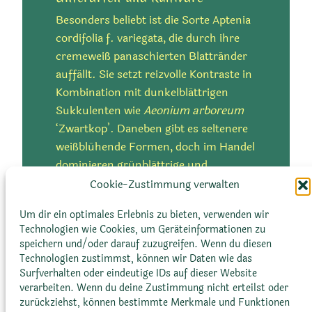
Besonders beliebt ist die Sorte Aptenia
cordifolia f. variegata, die durch ihre
cremeweiß panaschierten Blattränder
auffällt. Sie setzt reizvolle Kontraste in
Größe
Kombination mit dunkelblättrigen
Sukkulenten wie
Aeonium arboreum
Höhe:
5 bis 10 cm
‘Zwartkop’. Daneben gibt es seltenere
weißblühende Formen, doch im Handel
dominieren grünblättrige und
Durchmesser:
variegierte Varianten.
Cookie-Zustimmung verwalten
Bis zu 60 cm
Um dir ein optimales Erlebnis zu bieten, verwenden wir
Aptenia cordifolia Pflege
Technologien wie Cookies, um Geräteinformationen zu
speichern und/oder darauf zuzugreifen. Wenn du diesen
Technologien zustimmst, können wir Daten wie das
Surfverhalten oder eindeutige IDs auf dieser Website
verarbeiten. Wenn du deine Zustimmung nicht erteilst oder
Standort
zurückziehst, können bestimmte Merkmale und Funktionen