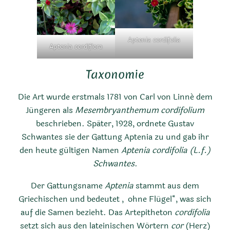
Aptenia cordifolia
Aptenia cordiflora
Taxonomie
Ursprungsländer
Die Art wurde erstmals 1781 von Carl von Linné dem
Jüngeren als
Mesembryanthemum cordifolium
Südafrika
beschrieben. Später, 1928, ordnete Gustav
Schwantes sie der Gattung Aptenia zu und gab ihr
den heute gültigen Namen
Aptenia cordifolia (L.f.)
Schwantes
.
Der Gattungsname
Aptenia
stammt aus dem
Griechischen und bedeutet „ohne Flügel“, was sich
auf die Samen bezieht. Das Artepitheton
cordifolia
Ursprungsregionen
setzt sich aus den lateinischen Wörtern
cor
(Herz)