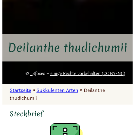
Deilanthe thudichumii
_3foxes –
einige Rechte vorbehalten (CC BY-NC)
Startseite
»
Sukkulenten Arten
»
Deilanthe
thudichumii
Steckbrief