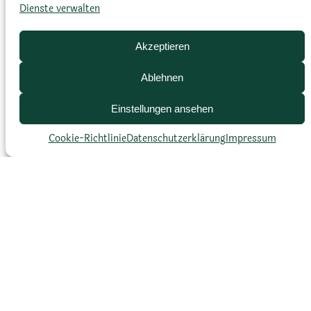
Dienste verwalten
–
Akzeptieren
Ablehnen
Einstellungen ansehen
Cookie-Richtlinie
Datenschutz­erklärung
Impressum
Blütezeit
Frühling, Blüten öffnen
nachmittags (15:00 bis 21:00
Uhr)