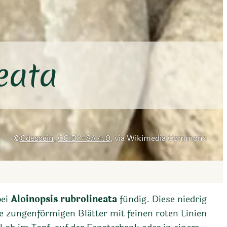
eata
Cdessein
,
CC BY-SA 4.0
, via Wikimedia Commons
bei
Aloinopsis rubrolineata
fündig. Diese niedrig
re zungenförmigen Blätter mit feinen roten Linien