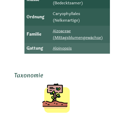
(Bedecktsamer)
Caryophyllales
Ordnung
(Nelkenartige)
Aizoaceae
Familie
(Mittagsblumengewächse)
Gattung
Aloinopsis
Taxonomie