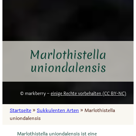
Marlothistella
uniondalensis
markberry –
einige Rechte vorbehalten (CC BY-NC)
Startseite
»
Sukkulenten Arten
»
Marlothistella
uniondalensis
Marlothistella uniondalensis ist eine