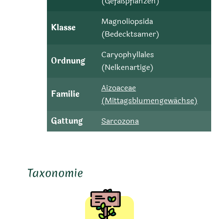
(Gefäßpflanzen)
Magnoliopsida
Klasse
(Bedecktsamer)
Caryophyllales
Ordnung
(Nelkenartige)
Aizoaceae
Familie
(Mittagsblumengewächse)
Gattung
Sarcozona
Taxonomie