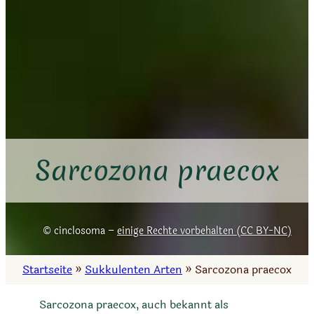
Sarcozona praecox
cinclosoma –
einige Rechte vorbehalten (CC BY-NC)
Startseite
»
Sukkulenten Arten
»
Sarcozona praecox
Sarcozona praecox, auch bekannt als