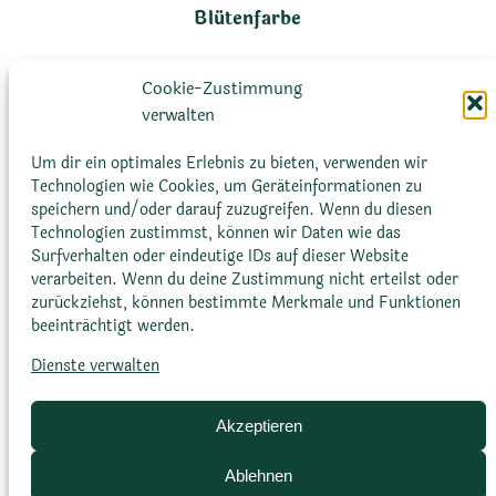
Blütenfarbe
auffällig pink oder purpur-
Cookie-Zustimmung
pink
verwalten
Um dir ein optimales Erlebnis zu bieten, verwenden wir
Technologien wie Cookies, um Geräteinformationen zu
speichern und/oder darauf zuzugreifen. Wenn du diesen
Technologien zustimmst, können wir Daten wie das
Surfverhalten oder eindeutige IDs auf dieser Website
verarbeiten. Wenn du deine Zustimmung nicht erteilst oder
zurückziehst, können bestimmte Merkmale und Funktionen
beeinträchtigt werden.
Blütenform
Dienste verwalten
gänseblümchenähnlich mit
Akzeptieren
einem Durchmesser von 26-
60 mm
Ablehnen