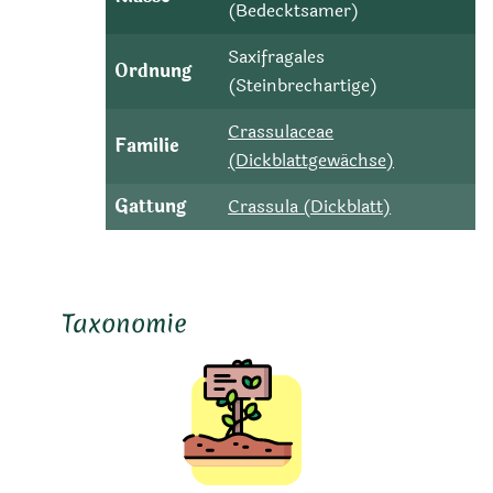
(Bedecktsamer)
Saxifragales
Ordnung
(Steinbrechartige)
Crassulaceae
Familie
(Dickblattgewächse)
Gattung
Crassula (Dickblatt)
Taxonomie