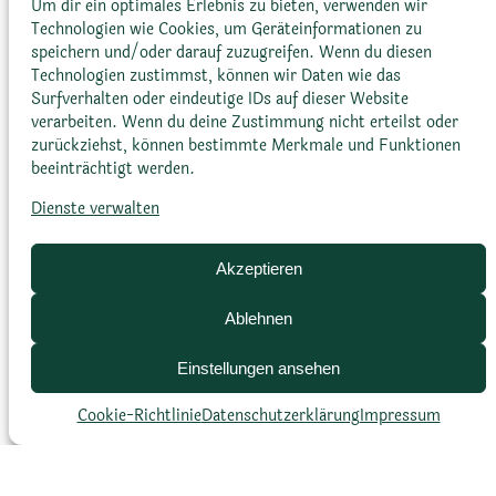
Um dir ein optimales Erlebnis zu bieten, verwenden wir
Technologien wie Cookies, um Geräteinformationen zu
speichern und/oder darauf zuzugreifen. Wenn du diesen
Technologien zustimmst, können wir Daten wie das
Surfverhalten oder eindeutige IDs auf dieser Website
verarbeiten. Wenn du deine Zustimmung nicht erteilst oder
zurückziehst, können bestimmte Merkmale und Funktionen
Blütenfarbe
beeinträchtigt werden.
Dienste verwalten
Leuchtend rot, selten weiß
mit verschiedenen Rottönen
Akzeptieren
Ablehnen
Einstellungen ansehen
Cookie-Richtlinie
Datenschutz­erklärung
Impressum
Blütenform