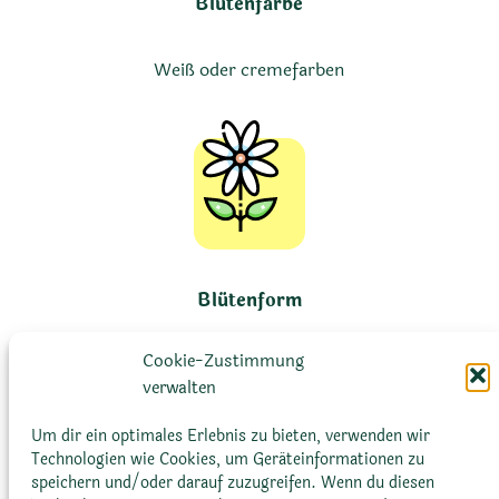
Blütenfarbe
Weiß oder cremefarben
Blütenform
Cookie-Zustimmung
Kleine Blüten, erscheinen an
verwalten
aufrechten Stängeln bis zu 15
cm lang
Um dir ein optimales Erlebnis zu bieten, verwenden wir
Technologien wie Cookies, um Geräteinformationen zu
speichern und/oder darauf zuzugreifen. Wenn du diesen