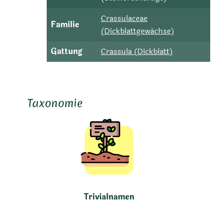
Crassulaceae
Familie
(Dickblattgewächse)
Gattung
Crassula (Dickblatt)
Taxonomie
Trivialnamen