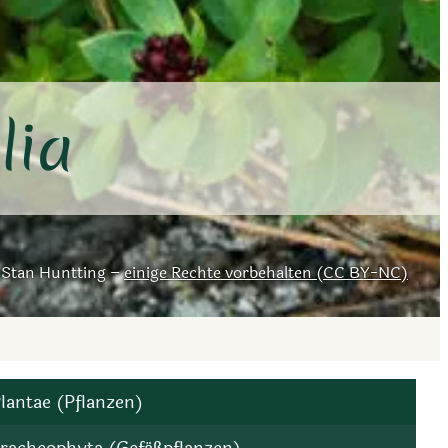
lia
Stan Huntting –
einige Rechte vorbehalten (CC BY-NC)
lantae (Pflanzen)