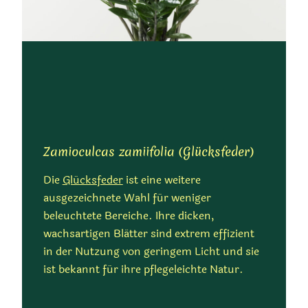
Zamioculcas zamiifolia (Glücksfeder)
Die
Glücksfeder
ist eine weitere
ausgezeichnete Wahl für weniger
beleuchtete Bereiche. Ihre dicken,
wachsartigen Blätter sind extrem effizient
in der Nutzung von geringem Licht und sie
ist bekannt für ihre pflegeleichte Natur.