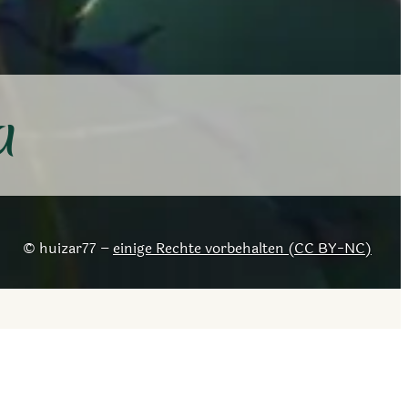
a
huizar77 –
einige Rechte vorbehalten (CC BY-NC)