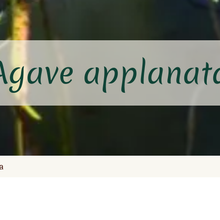
Agave applanat
a