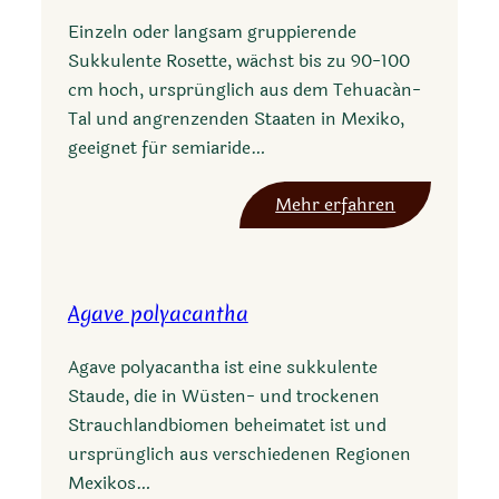
Einzeln oder langsam gruppierende
Sukkulente Rosette, wächst bis zu 90-100
cm hoch, ursprünglich aus dem Tehuacán-
Tal und angrenzenden Staaten in Mexiko,
geeignet für semiaride…
:
Mehr erfahren
A
g
a
Agave polyacantha
v
e
Agave polyacantha ist eine sukkulente
p
Staude, die in Wüsten- und trockenen
e
Strauchlandbiomen beheimatet ist und
a
ursprünglich aus verschiedenen Regionen
c
Mexikos…
o