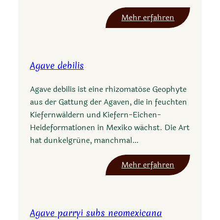
c
:
Mehr erfahren
k
A
i
g
i
a
Agave debilis
v
e
Agave debilis ist eine rhizomatöse Geophyte
p
aus der Gattung der Agaven, die in feuchten
o
Kiefernwäldern und Kiefern-Eichen-
l
Heideformationen in Mexiko wächst. Die Art
y
hat dunkelgrüne, manchmal…
a
c
:
Mehr erfahren
a
A
n
g
t
a
h
Agave parryi subs neomexicana
v