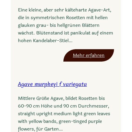
a
e
Eine kleine, aber sehr kälteharte Agave-Art,
d
die in symmetrischen Rosetten mit hellen
e
glauken grau- bis hellgrünen Blättern
b
wächst. Blütenstand ist panikulat auf einem
i
hohen Kandelaber-Stiel…
l
i
:
Mehr erfahren
s
A
g
a
Agave murpheyi f variegata
v
e
Mittlere Größe Agave, bildet Rosetten bis
p
60-90 cm Höhe und 90 cm Durchmesser,
a
straight upright medium light green leaves
r
with yellow bands, green-tinged purple
r
flowers, für Garten…
y