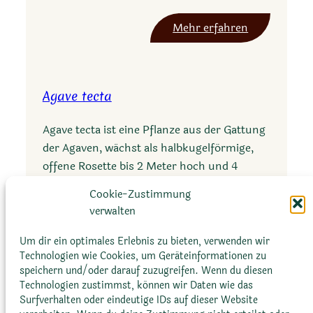
i
:
Mehr erfahren
s
A
u
g
b
a
s
Agave tecta
v
n
e
e
Agave tecta ist eine Pflanze aus der Gattung
m
o
der Agaven, wächst als halbkugelförmige,
u
m
offene Rosette bis 2 Meter hoch und 4
r
e
Meter breit. Sie hat breit lanzettliche, spitz
p
Cookie-Zustimmung
x
zulaufende Blätter und…
h
verwalten
i
e
c
:
Mehr erfahren
Um dir ein optimales Erlebnis zu bieten, verwenden wir
y
a
A
Technologien wie Cookies, um Geräteinformationen zu
i
n
speichern und/oder darauf zuzugreifen. Wenn du diesen
g
f
Technologien zustimmst, können wir Daten wie das
a
a
v
Surfverhalten oder eindeutige IDs auf dieser Website
v