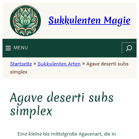
Zum
Inhalt
Sukkulenten Magie
springen
Suchen
MENU
Startseite
»
Sukkulenten Arten
»
Agave deserti subs
simplex
Agave deserti subs
simplex
Eine kleine bis mittelgroße Agavenart, die in