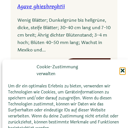
a
a
Agave ghiesbreghtii
v
e
Wenig Blätter; Dunkelgrüne bis hellgrüne,
v
dicke, steife Blätter; 30-40 cm lang und 7-10
i
cm breit; Ährig dichter Blütenstand; 3-4 m
c
hoch; Blüten 40-50 mm lang; Wachst in
i
Mexiko und…
n
a
:
Mehr erfahren
Cookie-Zustimmung
A
verwalten
g
a
Um dir ein optimales Erlebnis zu bieten, verwenden wir
Technologien wie Cookies, um Geräteinformationen zu
v
speichern und/oder darauf zuzugreifen. Wenn du diesen
e
Technologien zustimmst, können wir Daten wie das
g
Surfverhalten oder eindeutige IDs auf dieser Website
h
verarbeiten. Wenn du deine Zustimmung nicht erteilst oder
Glossar
Datenschutz­erklärung
Impressum
zurückziehst, können bestimmte Merkmale und Funktionen
i