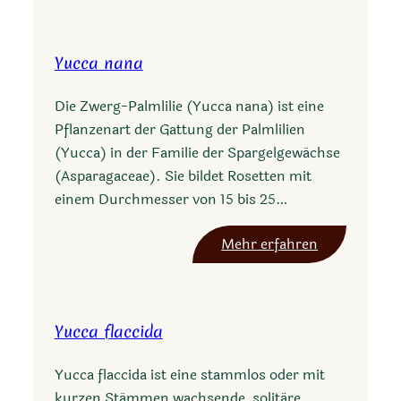
u
c
Yucca nana
c
a
Die Zwerg-Palmlilie (Yucca nana) ist eine
a
Pflanzenart der Gattung der Palmlilien
n
(Yucca) in der Familie der Spargelgewächse
g
(Asparagaceae). Sie bildet Rosetten mit
u
einem Durchmesser von 15 bis 25…
s
t
:
Mehr erfahren
i
Y
s
u
s
c
i
Yucca flaccida
c
m
a
a
Yucca flaccida ist eine stammlos oder mit
n
v
kurzen Stämmen wachsende, solitäre