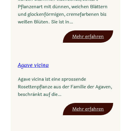
a
a
Pflanzenart mit dünnen, weichen Blättern
n
r
und glockenförmigen, cremefarbenen bis
a
.
weißen Blüten. Sie ist in…
k
a
:
Mehr erfahren
n
Y
a
u
b
c
Agave vicina
e
c
n
a
Agave vicina ist eine sprossende
s
f
Rosettenpflanze aus der Familie der Agaven,
i
l
beschränkt auf die…
s
a
c
:
Mehr erfahren
c
A
i
g
d