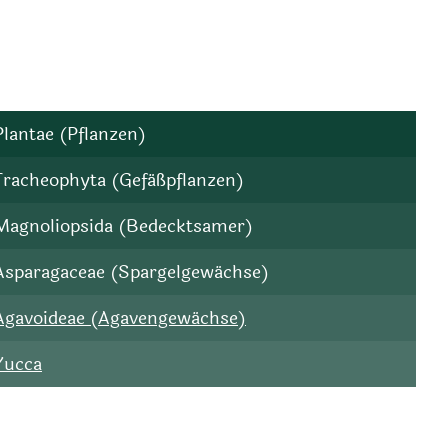
Plantae (Pflanzen)
Tracheophyta (Gefäßpflanzen)
Magnoliopsida (Bedecktsamer)
Asparagaceae (Spargelgewächse)
Agavoideae (Agavengewächse)
Yucca