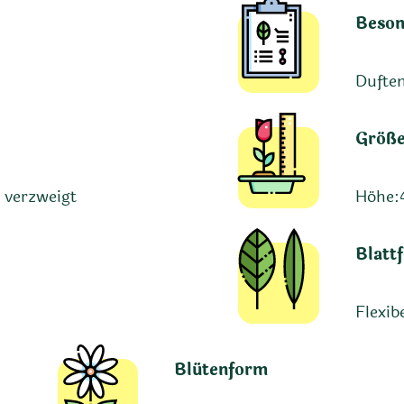
Beson
Duften
Größ
 verzweigt
Höhe:
Blatt
Flexib
Blütenform