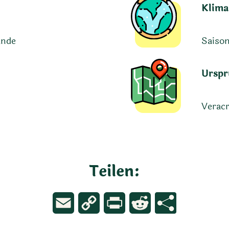
Klima
ände
Saison
Urspr
Veracr
Teilen:
Email
Copy
Print
Reddit
Link