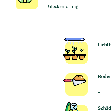
Glockenförmig
Licht
–
Boden
–
Schäd