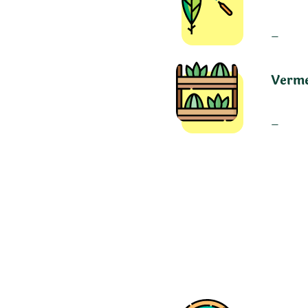
–
Verm
–