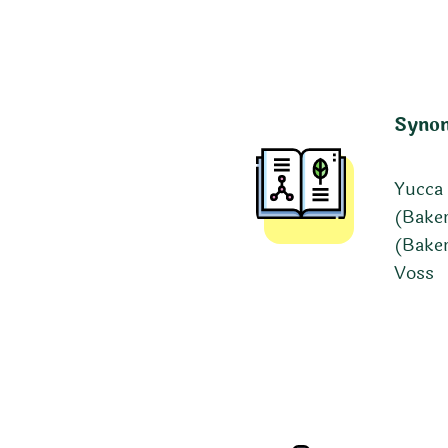
Syno
Yucca 
(Baker
(Baker
Voss