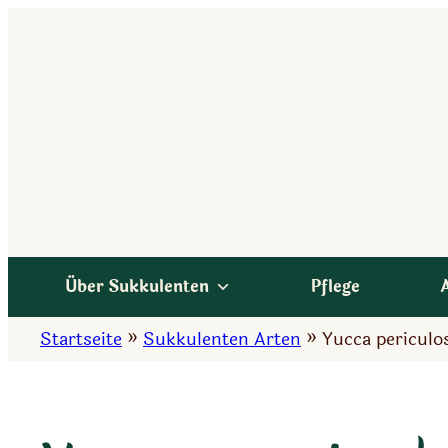
Zum
Inhalt
springen
Über Sukkulenten
Pflege
Startseite
»
Sukkulenten Arten
»
Yucca periculo