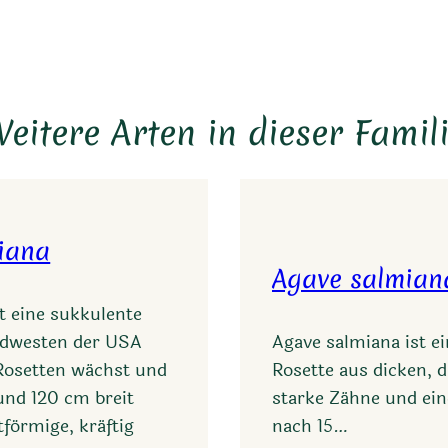
eitere Arten in dieser Famil
iana
Agave salmian
t eine sukkulente
üdwesten der USA
Agave salmiana ist e
 Rosetten wächst und
Rosette aus dicken, 
und 120 cm breit
starke Zähne und ein
tförmige, kräftig
nach 15…