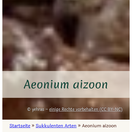
Aeonium aizoon
yehras –
einige Rechte vorbehalten (CC BY-NC)
Startseite
»
Sukkulenten Arten
»
Aeonium aizoon