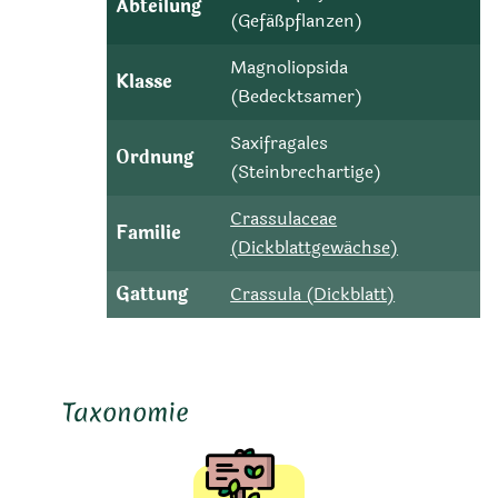
Abteilung
(Gefäßpflanzen)
Magnoliopsida
Klasse
(Bedecktsamer)
Saxifragales
Ordnung
(Steinbrechartige)
Crassulaceae
Familie
(Dickblattgewächse)
Gattung
Crassula (Dickblatt)
Taxonomie