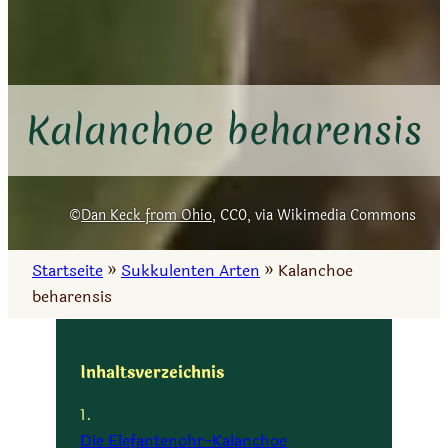
Kalanchoe beharensis
Dan Keck from Ohio
, CC0, via Wikimedia Commons
Startseite
»
Sukkulenten Arten
»
Kalanchoe
beharensis
Inhaltsverzeichnis
Die Elefantenohr-Kalanchoe