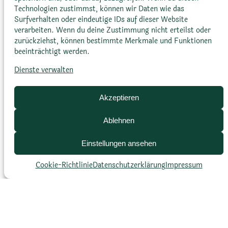
Technologien zustimmst, können wir Daten wie das
Lebensraum
Surfverhalten oder eindeutige IDs auf dieser Website
verarbeiten. Wenn du deine Zustimmung nicht erteilst oder
Trockene, felsige Gebiete in Madagaskar
zurückziehst, können bestimmte Merkmale und Funktionen
beeinträchtigt werden.
Dienste verwalten
Akzeptieren
Ablehnen
Klimazone
Einstellungen ansehen
Tropisch bis subtropisch
Cookie-Richtlinie
Datenschutz­erklärung
Impressum