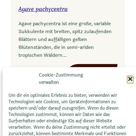
a
a
Agave pachycentra
v
e
Agave pachycentra ist eine große, variable
d
Sukkulente mit breiten, spitz zulaufenden
e
Blättern und auffälligen gelben
s
Blütenständen, die in semi-ariden
e
tropischen Wäldern…
r
t
:
Mehr erfahren
i
Cookie-Zustimmung
A
verwalten
g
a
Um dir ein optimales Erlebnis zu bieten, verwenden wir
v
Technologien wie Cookies, um Geräteinformationen zu
speichern und/oder darauf zuzugreifen. Wenn du diesen
e
Technologien zustimmst, können wir Daten wie das
p
Surfverhalten oder eindeutige IDs auf dieser Website
a
verarbeiten. Wenn du deine Zustimmung nicht erteilst oder
Glossar
Datenschutz­erklärung
Impressum
c
zurückziehst, können bestimmte Merkmale und Funktionen