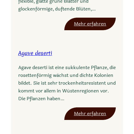
flexible, glatte grüne Blätter und
r
glockenförmige, duftende Blüten,…
i
a
:
Mehr erfahren
Y
u
c
Agave deserti
c
a
Agave deserti ist eine sukkulente Pflanze, die
p
rosettenförmig wächst und dichte Kolonien
e
bildet. Sie ist sehr trockenheitsresistent und
r
kommt vor allem in Wüstenregionen vor.
i
Die Pflanzen haben…
c
u
:
Mehr erfahren
l
A
o
g
s