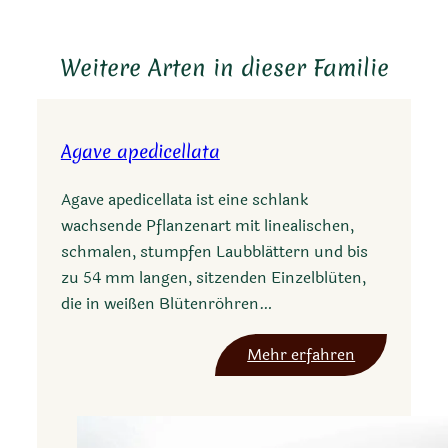
Weitere Arten in dieser Familie
Agave apedicellata
Agave apedicellata ist eine schlank
wachsende Pflanzenart mit linealischen,
schmalen, stumpfen Laubblättern und bis
zu 54 mm langen, sitzenden Einzelblüten,
die in weißen Blütenröhren…
:
Mehr erfahren
A
g
a