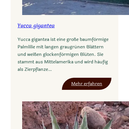
Yucca gigantea
Yucca gigantea ist eine große baumförmige
Palmlilie mit langen graugrünen Blättern
und weißen glockenförmigen Blüten. Sie
stammt aus Mittelamerika und wird häufig
als Zierpflanze…
:
Mehr erfahren
Y
u
c
c
a
g