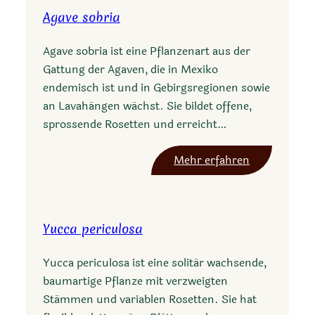
Agave sobria
Agave sobria ist eine Pflanzenart aus der
Gattung der Agaven, die in Mexiko
endemisch ist und in Gebirgsregionen sowie
an Lavahängen wächst. Sie bildet offene,
sprossende Rosetten und erreicht…
:
Mehr erfahren
A
g
a
Yucca periculosa
v
e
Yucca periculosa ist eine solitär wachsende,
s
baumartige Pflanze mit verzweigten
o
Stämmen und variablen Rosetten. Sie hat
b