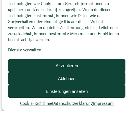
Technologien wie Cookies, um Geräteinformationen zu
speichern und/oder darauf zuzugreifen. Wenn du diesen
Höhe:
5 bis 8 Meter
Technologien zustimmst, können wir Daten wie das
Surfverhalten oder eindeutige IDs auf dieser Website
verarbeiten. Wenn du deine Zustimmung nicht erteilst oder
Durchmesser:
–
zurückziehst, können bestimmte Merkmale und Funktionen
beeinträchtigt werden.
Dienste verwalten
Akzeptieren
Ablehnen
Blattfarbe
Einstellungen ansehen
Cookie-Richtlinie
Datenschutz­erklärung
Impressum
Leuchtend grün