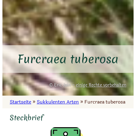
Furcraea tuberosa
Eric Jain –
einige Rechte vorbehalten
Startseite
»
Sukkulenten Arten
»
Furcraea tuberosa
Steckbrief